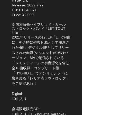
HYBRID L
Release:
2022.7.27
CD: FTCA6671
​Price
: ¥2,000
南国宮崎発ハイブリッド・ガール
ズ・ロック・バンド「LETITOUT-
lelia-」
2021年リリースの1st EP「L」の4曲
に、発売時に特典音源として用意さ
れた4曲、デジタルEPとしてリリー
スされた面影(シルエット)の再録バ
ージョン、MVで配信されている
「レモンティー」の初音源化を含む
全10曲収録！コンプリート盤
「HYBRID L」でアンリミテッドに
ク」
響き渡る「レリア流ラウドロッ
をご堪能あれ！
Digital:
10曲入り
会場限定販売CD:
13曲入り／+ Silhouette(Karaoke),