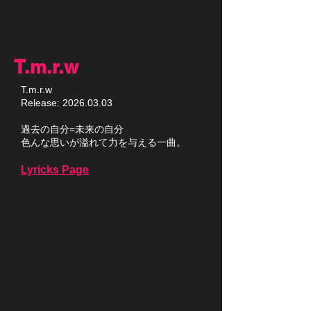
T.m.r.w
T.m.r.w
Release:
2026.03.03
過去の自分=未来の自分​
​色んな思いが溢れて力を与える一曲。
Lyricks Page